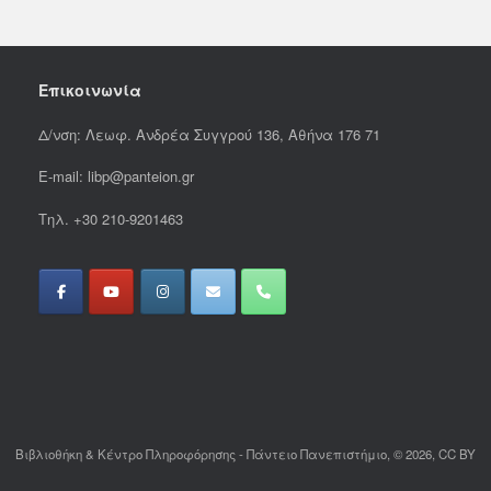
Επικοινωνία
Δ/νση: Λεωφ. Ανδρέα Συγγρού 136, Αθήνα 176 71
E-mail: libp@panteion.gr
Τηλ. +30 210-9201463
Βιβλιοθήκη & Κέντρο Πληροφόρησης - Πάντειο Πανεπιστήμιο, © 2026, CC BY