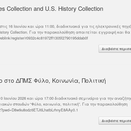
s Collection and U.S. History Collection
ς 16 Ιουνίου και ώρα 11:00, διαδικτυακά για τις ηλεκτρονικές πηγέ
.S. History Collection. Για την παρακολούθηση απαιτείται εγγραφή και θα
blink/register/r0932c4c81972ff1305f2790195ddab0f
Διαβάστε περισ
ο στο ΔΠΜΣ Φύλο, Κοινωνία, Πολιτική
 Ιουνίου 2026 και ώρα 17:00 διαδικτυακό σεμινάριο για την αναζήτη
ακών σπουδών “Φύλο, κοινωνία, πολιτική”. Για την παρακολούθηση
362?pwd=D8w9u8odz6ETJ6LhatbLrhnyE8AAy0.1
Διαβάστε περισ