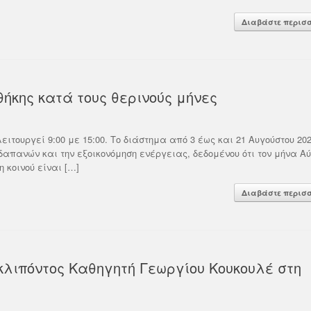
Σας ενημερώνουμε ότι ο εκδ
α πραγματοποιηθεί στις 17/6/2026
Wiley στο πλαίσιο της συμφ
Διαβάστε περισ
14:30. Το περιεχόμενο αφορά...
Σύνδεσμο Ελληνικών Ακαδ
Βιβλιοθηκών διοργανώνει δ
d More
σεμινάριο...
Read More
θήκης κατά τους θερινούς μήνες
ειτουργεί 9:00 με 15:00. Το διάστημα από 3 έως και 21 Αυγούστου 202
δαπανών και την εξοικονόμηση ενέργειας, δεδομένου ότι τον μήνα Α
 κοινού είναι […]
Διαβάστε περισ
κλιπόντος Καθηγητή Γεωργίου Κουκουλέ στη