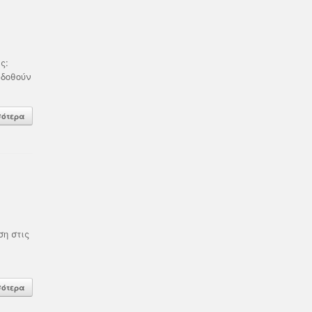
ς:
 δοθούν
σότερα
ση στις
σότερα