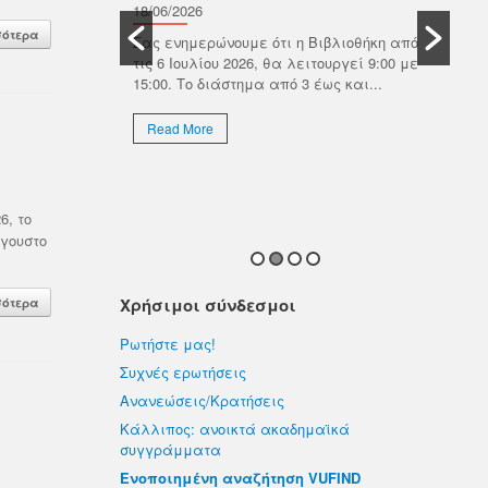
Β
οτικός οίκος
18/06/2026
ωνίας με τον
Π
σότερα
Σας ενημερώνουμε ότι η Βιβλιοθήκη από
ημαϊκών
τις 6 Ιουλίου 2026, θα λειτουργεί 9:00 με
ιαδικτυακό
18/
15:00. Το διάστημα από 3 έως και...
Το 
Πολ
Read More
ιδι
προ
R
6, το
ύγουστο
Χρήσιμοι σύνδεσμοι
σότερα
Ρωτήστε μας!
Συχνές ερωτήσεις
Ανανεώσεις/Κρατήσεις
Κάλλιπος: ανοικτά ακαδημαϊκά
συγγράμματα
Ενοποιημένη αναζήτηση VUFIND