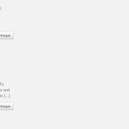
ς
σότερα
Το
cs and
ic […]
σότερα