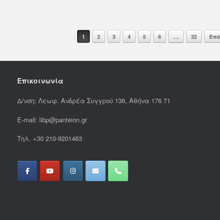
1
2
3
4
5
6
…
32
Επό
Επικοινωνία
Δ/νση: Λεωφ. Ανδρέα Συγγρού 136, Αθήνα 176 71
E-mail: libp@panteion.gr
Τηλ. +30 210-9201463