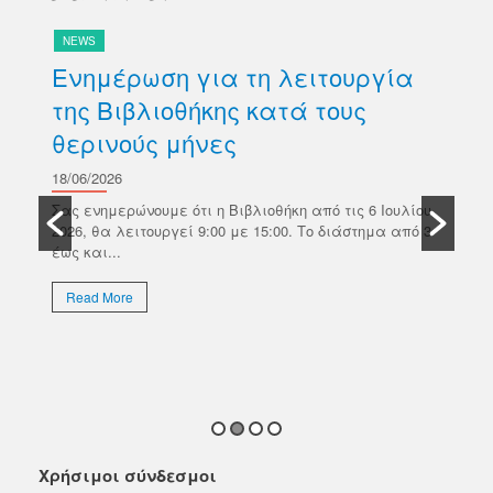
NEWS
N
Ενημέρωση για τη λειτουργία
Δ
της Βιβλιοθήκης κατά τους
βι
θερινούς μήνες
Κ
σ
18/06/2026
ών
Π
Σας ενημερώνουμε ότι η Βιβλιοθήκη από τις 6 Ιουλίου
κό
2026, θα λειτουργεί 9:00 με 15:00. Το διάστημα από 3
18/
έως και...
Το 
Επι
Read More
απο
εκλ
R
Χρήσιμοι σύνδεσμοι