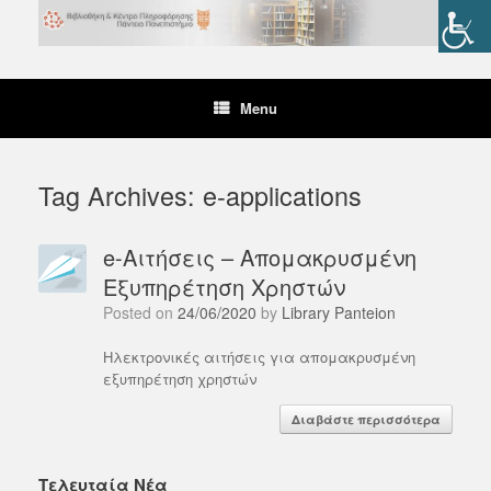
Skip
to
content
Menu
Tag Archives:
e-applications
e-Αιτήσεις – Απομακρυσμένη
Εξυπηρέτηση Χρηστών
Posted on
24/06/2020
by
Library Panteion
Ηλεκτρονικές αιτήσεις για απομακρυσμένη
εξυπηρέτηση χρηστών
Διαβάστε περισσότερα
Τελευταία Νέα