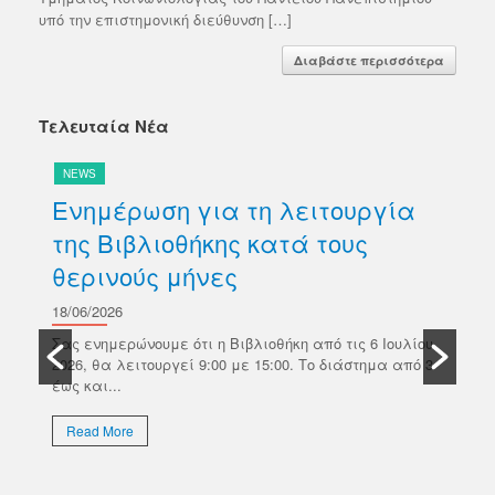
υπό την επιστημονική διεύθυνση […]
Διαβάστε περισσότερα
Τελευταία Νέα
NEWS
N
Ενημέρωση για τη λειτουργία
Δ
της Βιβλιοθήκης κατά τους
βι
θερινούς μήνες
Κ
σ
18/06/2026
ών
Π
Σας ενημερώνουμε ότι η Βιβλιοθήκη από τις 6 Ιουλίου
κό
2026, θα λειτουργεί 9:00 με 15:00. Το διάστημα από 3
18/
έως και...
Το 
Επι
Read More
απο
εκλ