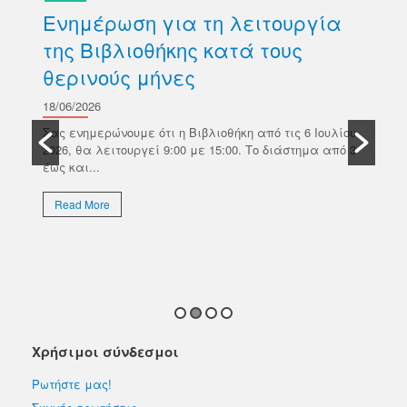
Ενημέρωση για τη λειτουργία
Δ
της Βιβλιοθήκης κατά τους
βι
θερινούς μήνες
Κ
σ
18/06/2026
ών
Π
Σας ενημερώνουμε ότι η Βιβλιοθήκη από τις 6 Ιουλίου
κό
2026, θα λειτουργεί 9:00 με 15:00. Το διάστημα από 3
18/
έως και...
Το 
Επι
Read More
απο
εκλ
R
Χρήσιμοι σύνδεσμοι
Ρωτήστε μας!