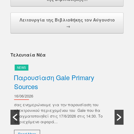
Λειτουργία της Βιβλιοθήκης τον Αύγουστο
→
Τελευταία Νέα
NEWS
N
Παρουσίαση Gale Primary
Δ
Sources
Wi
16/06/2026
02/
σας ενημερώνουμε για την παρουσίαση του
Σας
ηλεκτρονικού περιεχομένου του Gale που θα
πλα
πραγματοποιηθεί στις 17/6/2026 στις 14:30. Το
Ακα
περιεχόμενο αφορά...
σεμ
Read More
R