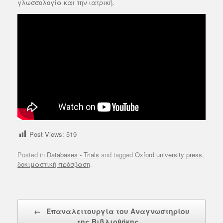
γλωσσολογία και την ιατρική.
Post Views:
519
Posted in
Databases - Trials
and tagged
Oxford university press
,
δοκιμαστική πρόσβαση
.
Post navigation
←
Επαναλειτουργία του Αναγνωστηρίου
της Βιβλιοθήκης…