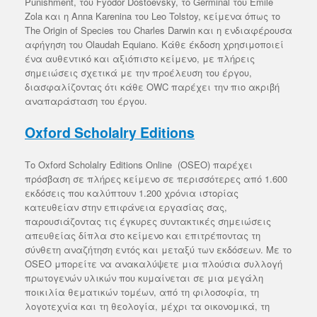
Punishment, του Fyodor Dostoevsky, το Germinal του Émile
Zola και η Anna Karenina του Leo Tolstoy, κείμενα όπως το
The Origin of Species του Charles Darwin και η ενδιαφέρουσα
αφήγηση του Olaudah Equiano. Κάθε έκδοση χρησιμοποιεί
ένα αυθεντικό και αξιόπιστο κείμενο, με πλήρεις
σημειώσεις σχετικά με την προέλευση του έργου,
διασφαλίζοντας ότι κάθε OWC παρέχει την πιο ακριβή
αναπαράσταση του έργου.
Oxford Scholalry Editions
Το Oxford Scholalry Editions Online (OSEO) παρέχει
πρόσβαση σε πλήρες κείμενο σε περισσότερες από 1.600
εκδόσεις που καλύπτουν 1.200 χρόνια ιστορίας
κατευθείαν στην επιφάνεια εργασίας σας,
παρουσιάζοντας τις έγκυρες συντακτικές σημειώσεις
απευθείας δίπλα στο κείμενο και επιτρέποντας τη
σύνθετη αναζήτηση εντός και μεταξύ των εκδόσεων. Με το
OSEO μπορείτε να ανακαλύψετε μια πλούσια συλλογή
πρωτογενών υλικών που κυμαίνεται σε μια μεγάλη
ποικιλία θεματικών τομέων, από τη φιλοσοφία, τη
λογοτεχνία και τη θεολογία, μέχρι τα οικονομικά, τη