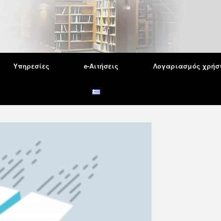
Υπηρεσίες
e-Αιτήσεις
Λογαριασμός χρήσ
S
NEWS
αδικτυακό σεμινάριο
Ενημέρωση για 
 Wiley για ερευνητές/
λειτουργία της
ες
Βιβλιοθήκης κατ
θερινούς μήνες
/2026