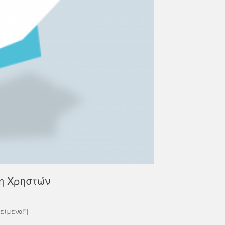
νημερώνουμε ότι ο εκδοτικός οίκος
18/06/2026
 στο πλαίσιο της συμφωνίας με τον
Σας ενημερώνουμε ότι η Βι
εσμο Ελληνικών Ακαδημαϊκών
τις 6 Ιουλίου 2026, θα λειτο
ιοθηκών διοργανώνει διαδικτυακό
15:00. Το διάστημα από 3 έω
άριο...
Read More
d More
η Χρηστών
κείμενο!”]