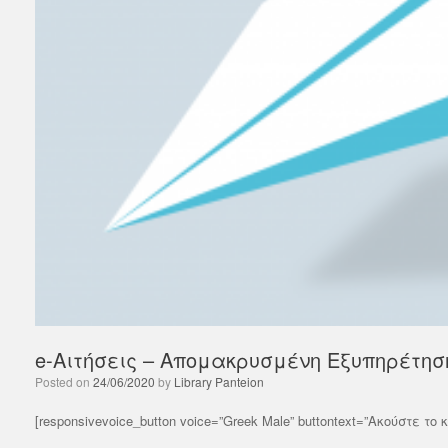
Σας ε
που θα πραγματοποιηθεί στις 17/6/2026
Wiley
στις 14:30. Το περιεχόμενο αφορά...
Σύνδ
Βιβλ
Read More
σεμιν
Rea
e-Αιτήσεις – Απομακρυσμένη Εξυπηρέτησ
Posted on
24/06/2020
by
Library Panteion
[responsivevoice_button voice=”Greek Male” buttontext=”Ακούστε το 