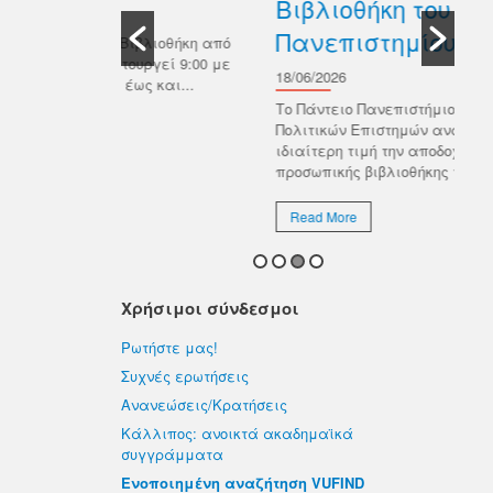
Βιβλιοθήκη του Παντείου
που
Πανεπιστημίου
στι
βλιοθήκη από
υργεί 9:00 με
18/06/2026
ς και...
R
Το Πάντειο Πανεπιστήμιο Κοινωνικών &
Πολιτικών Επιστημών ανακοινώνει με
ιδιαίτερη τιμή την αποδοχή της δωρεάς της
προσωπικής βιβλιοθήκης του εκλιπόντος...
Read More
Χρήσιμοι σύνδεσμοι
Ρωτήστε μας!
Συχνές ερωτήσεις
Ανανεώσεις/Κρατήσεις
Κάλλιπος: ανοικτά ακαδημαϊκά
συγγράμματα
Ενοποιημένη αναζήτηση VUFIND