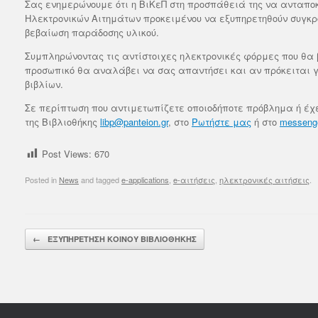
Σας ενημερώνουμε ότι η ΒιΚεΠ στη προσπάθειά της να ανταποκ
Ηλεκτρονικών Αιτημάτων προκειμένου να εξυπηρετηθούν συγκρο
βεβαίωση παράδοσης υλικού.
Συμπληρώνοντας τις αντίστοιχες ηλεκτρονικές φόρμες που θα β
προσωπικό θα αναλάβει να σας απαντήσει και αν πρόκειται 
βιβλίων.
Σε περίπτωση που αντιμετωπίζετε οποιοδήποτε πρόβλημα ή έχε
της Βιβλιοθήκης
libp@panteion.gr
, στο
Ρωτήστε μας
ή στο
messenge
Post Views:
670
Posted in
News
and tagged
e-applications
,
e-αιτήσεις
,
ηλεκτρονικές αιτήσεις
.
Post navigation
←
ΕΞΥΠΗΡΕΤΗΣΗ ΚΟΙΝΟΥ ΒΙΒΛΙΟΘΗΚΗΣ