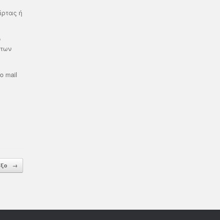
άρτας ή
ο
 των
 mail
οξο
→