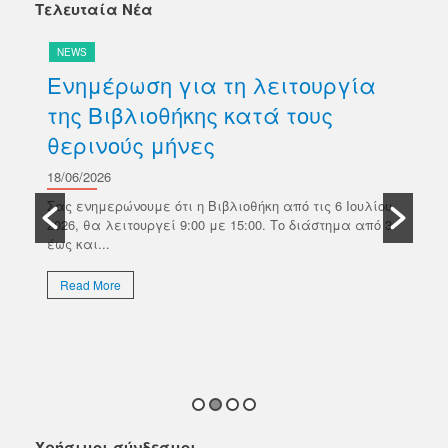
Τελευταία Νέα
NEWS
N
Ενημέρωση για τη λειτουργία
Δ
της Βιβλιοθήκης κατά τους
βι
θερινούς μήνες
Κ
σ
18/06/2026
ών
Π
Σας ενημερώνουμε ότι η Βιβλιοθήκη από τις 6 Ιουλίου
κό
2026, θα λειτουργεί 9:00 με 15:00. Το διάστημα από 3
18/
έως και...
Το 
Επι
Read More
απο
εκλ
R
Χρήσιμοι σύνδεσμοι