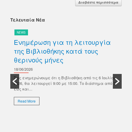
Διαβάστε περισσότερα
Τελευταία Νέα
NEWS
N
Ενημέρωση για τη λειτουργία
Δ
της Βιβλιοθήκης κατά τους
βι
θερινούς μήνες
Κ
σ
18/06/2026
ών
Π
Σας ενημερώνουμε ότι η Βιβλιοθήκη από τις 6 Ιουλίου
κό
2026, θα λειτουργεί 9:00 με 15:00. Το διάστημα από 3
18/
έως και...
Το 
Επι
Read More
απο
εκλ
R