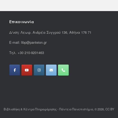
Επικοινωνία
Δ/νση: Λεωφ. Ανδρέα Συγγρού 136, Αθήνα 176 71
E-mail: libp@panteion.gr
Τηλ. +30 210-9201463
Βιβλιοθήκη & Κέντρο Πληροφόρησης - Πάντειο Πανεπιστήμιο, © 2026, CC BY