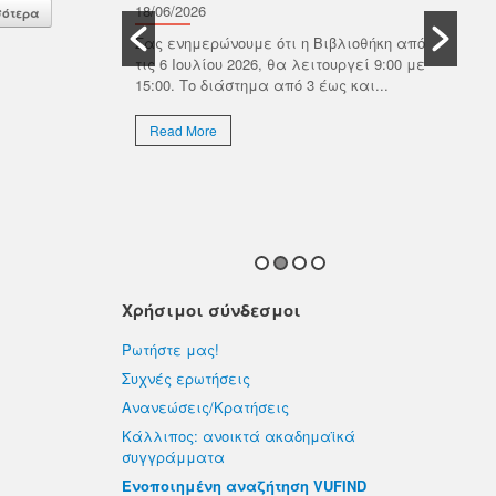
Β
οτικός οίκος
18/06/2026
σότερα
ωνίας με τον
Π
Σας ενημερώνουμε ότι η Βιβλιοθήκη από
ημαϊκών
τις 6 Ιουλίου 2026, θα λειτουργεί 9:00 με
ιαδικτυακό
18/
15:00. Το διάστημα από 3 έως και...
Το 
Πολ
Read More
ιδι
προ
R
Χρήσιμοι σύνδεσμοι
Ρωτήστε μας!
Συχνές ερωτήσεις
Ανανεώσεις/Κρατήσεις
Κάλλιπος: ανοικτά ακαδημαϊκά
συγγράμματα
Ενοποιημένη αναζήτηση VUFIND