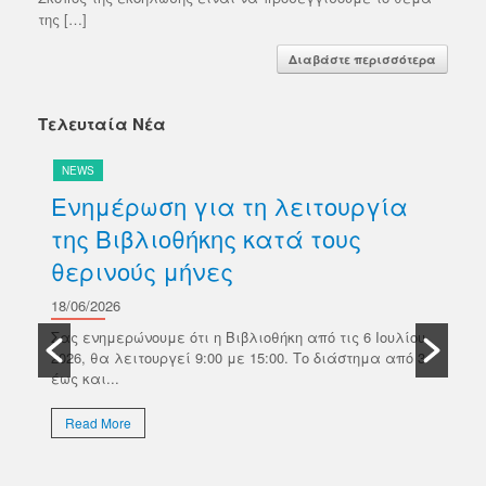
της […]
Διαβάστε περισσότερα
Τελευταία Νέα
NEWS
N
Ενημέρωση για τη λειτουργία
Δ
της Βιβλιοθήκης κατά τους
βι
θερινούς μήνες
Κ
σ
18/06/2026
ών
Π
Σας ενημερώνουμε ότι η Βιβλιοθήκη από τις 6 Ιουλίου
κό
2026, θα λειτουργεί 9:00 με 15:00. Το διάστημα από 3
18/
έως και...
Το 
Επι
Read More
απο
εκλ