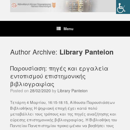
Skip
to
content
Menu
Author Archive:
Library Panteion
Παρουσίαση: πηγές και εργαλεία
εντοπισμού επιστημονικής
βιβλιογραφίας
Posted on
28/02/2020
by
Library Panteion
Τετάρτη 4 Μαρτίου, 16:15-18:15, Αίθουσα Παρουσιάσεων
Βιβλιοθήκης Η ψηφιακή εποχή έχει κατά πολύ
μεταβάλλει τους τρόπους και της πηγές αναζήτησης και
εύρεσης επιστημονικής βιβλιογραφίας. Η Βιβλιοθήκη του
Παντείου Πανεπιστημίου προκειμένου να βοηθήσει τους