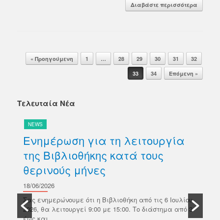
Διαβάστε περισσότερα
Post navigation
« Προηγούμενη
1
…
28
29
30
31
32
33
34
Επόμενη »
Τελευταία Νέα
NEWS
N
Ενημέρωση για τη λειτουργία
Δ
της Βιβλιοθήκης κατά τους
βι
θερινούς μήνες
Κ
σ
18/06/2026
ών
Π
Σας ενημερώνουμε ότι η Βιβλιοθήκη από τις 6 Ιουλίου
κό
2026, θα λειτουργεί 9:00 με 15:00. Το διάστημα από 3
18/
έως και...