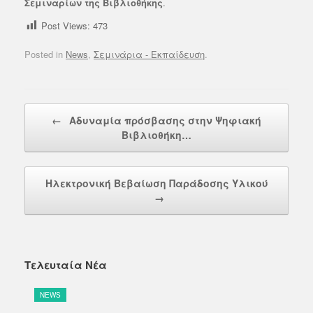
Σεμιναρίων της Βιβλιοθήκης
.
Post Views:
473
Posted in
News
,
Σεμινάρια - Εκπαίδευση
.
Post navigation
←
Αδυναμία πρόσβασης στην Ψηφιακή
Βιβλιοθήκη…
Ηλεκτρονική Βεβαίωση Παράδοσης Υλικού
→
Τελευταία Νέα
NEWS
N