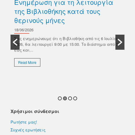
Ενημέρωση για τη λειτουργία
Δ
της Βιβλιοθήκης κατά τους
βι
θερινούς μήνες
Κ
σ
18/06/2026
ών
Π
Σας ενημερώνουμε ότι η Βιβλιοθήκη από τις 6 Ιουλίου
κό
2026, θα λειτουργεί 9:00 με 15:00. Το διάστημα από 3
18/
έως και...
Το 
Επι
Read More
απο
εκλ
R
Χρήσιμοι σύνδεσμοι
Ρωτήστε μας!
Συχνές ερωτήσεις