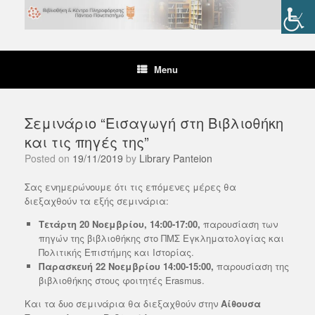
Skip
to
content
Menu
Σεμινάριο “Εισαγωγή στη Βιβλιοθήκη
και τις πηγές της”
Posted on
19/11/2019
by
Library Panteion
Σας ενημερώνουμε ότι τις επόμενες μέρες θα
διεξαχθούν τα εξής σεμινάρια:
Τετάρτη 20 Νοεμβρίου, 14:00-17:00,
παρουσίαση των
πηγών της βιβλιοθήκης στο ΠΜΣ Εγκληματολογίας και
Πολιτικής Επιστήμης και Ιστορίας.
Παρασκευή 22 Νοεμβρίου 14:00-15:00,
παρουσίαση της
βιβλιοθήκης στους φοιτητές Erasmus.
Και τα δυο σεμινάρια θα διεξαχθούν στην
Αίθουσα