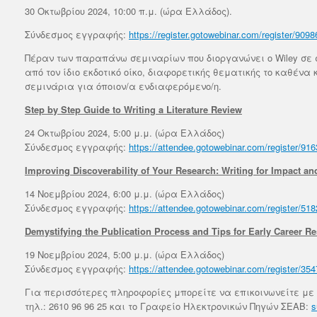
30 Οκτωβρίου 2024, 10:00 π.μ. (ώρα Ελλάδος).
Σύνδεσμος εγγραφής:
https://register.gotowebinar.com/register/90
Πέραν των παραπάνω σεμιναρίων που διοργανώνει ο Wiley σε
από τον ίδιο εκδοτικό οίκο, διαφορετικής θεματικής το καθέ
σεμινάρια για όποιον/α ενδιαφερόμενο/η.
Step by Step Guide to Writing a Literature Review
24 Οκτωβρίου 2024, 5:00 μ.μ. (ώρα Ελλάδος)
Σύνδεσμος εγγραφής:
https://attendee.gotowebinar.com/register/9
Improving Discoverability of Your Research: Writing for Impact a
14 Νοεμβρίου 2024, 6:00 μ.μ. (ώρα Ελλάδος)
Σύνδεσμος εγγραφής:
https://attendee.gotowebinar.com/register/5
Demystifying the Publication Process and Tips for Early Career R
19 Νοεμβρίου 2024, 5:00 μ.μ. (ώρα Ελλάδος)
Σύνδεσμος εγγραφής:
https://attendee.gotowebinar.com/register/3
Για περισσότερες πληροφορίες μπορείτε να επικοινωνείτε με
τηλ.: 2610 96 96 25 και το Γραφείο Ηλεκτρονικών Πηγών ΣΕΑΒ:
s