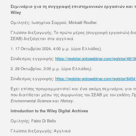
που θ
Σεμινάριο για τη συγγραφή επιστημονικών εργασιών και τ
στις 
Wiley
Ομιλητές: Ιωσηφίνα Σαρρού, Mickaël Roullier.
Rea
Γλώσσα διεξαγωγής: Το πρώτο μέρος (συγγραφή εργασιών) διε
ΣΕΑΒ) διεξάγεται στα αγγλικά.
1. 17 Οκτωβρίου 2024, 4:00 μ.μ. (ώρα Ελλάδος).
Σύνδεσμος εγγραφής:
https://register.gotowebinar.com/register/48
2. 29 Οκτωβρίου, 3:00 μ.μ. (ώρα Ελλάδος).
Σύνδεσμος εγγραφής:
https://register.gotowebinar.com/register/84
Έχει επίσης προγραμματιστεί και ένα ακόμη σεμινάριο, για την
που διατίθεται μέσω της συμφωνίας του ΣΕΑΒ με τον εκδότη. Πρό
Environmental Science
και
History
.
Introduction to the Wiley Digital Archives
Ομιλητής: Fabio Di Bello
Γλώσσα διεξαγωγής: Αγγλικά