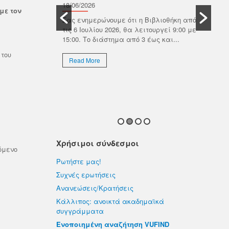
Β
οτικός οίκος
18/06/2026
με τον
ωνίας με τον
Π
Σας ενημερώνουμε ότι η Βιβλιοθήκη από
ημαϊκών
τις 6 Ιουλίου 2026, θα λειτουργεί 9:00 με
ιαδικτυακό
18/
15:00. Το διάστημα από 3 έως και...
Το 
 του
Πολ
Read More
ιδι
προ
R
Χρήσιμοι σύνδεσμοι
χόμενο
Ρωτήστε μας!
Συχνές ερωτήσεις
Ανανεώσεις/Κρατήσεις
Κάλλιπος: ανοικτά ακαδημαϊκά
συγγράμματα
Ενοποιημένη αναζήτηση VUFIND