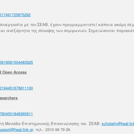
98617491725875292
 συνεργασία με τον ΣΕΑΒ, έχουν προγραμματιστεί κάποια ακόμη σε
να και ανεξάρτητα της σύναψης των συμφωνιών. Σημειώνονται παρακά
163918581504483925
nd Open Access
182194451676811100
esearchers
547804501848365911
 τη Μονάδα Επιστημονικής Επικοινώνησης του ΣΕΑΒ:
scholarly@heal-lin
upport@heal-link.gr
, τηλ.: 2310 99 79 26.