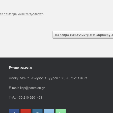
τή επιστήμη
,
Ανοικτή πρόσβαση
.
Κάλεσμα εθελοντών για τη δημιουργ
Επικοινωνία
Δ/νση: Λεωφ. Ανδρέα Συγγρού 136, Αθήνα 176 71
E-mail: libp@panteion.gr
Τηλ. +30 210-9201463