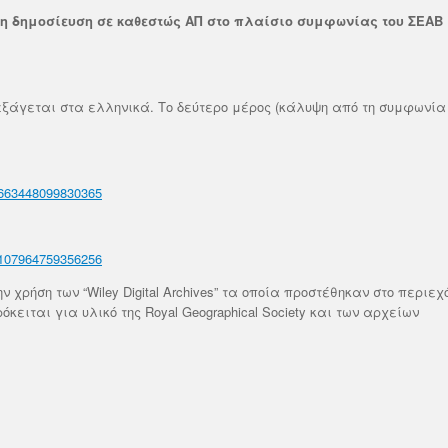
Σας ενημερώνουμε ότι ο εκδ
α πραγματοποιηθεί στις 17/6/2026
η δημοσίευση σε καθεστώς ΑΠ στο πλαίσιο συμφωνίας του ΣΕΑΒ 
Wiley στο πλαίσιο της συμφ
14:30. Το περιεχόμενο αφορά...
Σύνδεσμο Ελληνικών Ακαδ
Βιβλιοθηκών διοργανώνει δ
d More
σεμινάριο...
ξάγεται στα ελληνικά. Το δεύτερο μέρος (κάλυψη από τη συμφωνία
Read More
13663448099830365
54107964759356256
 χρήση των “Wiley Digital Archives” τα οποία προστέθηκαν στο περιε
κειται για υλικό της Royal Geographical Society και των αρχείων