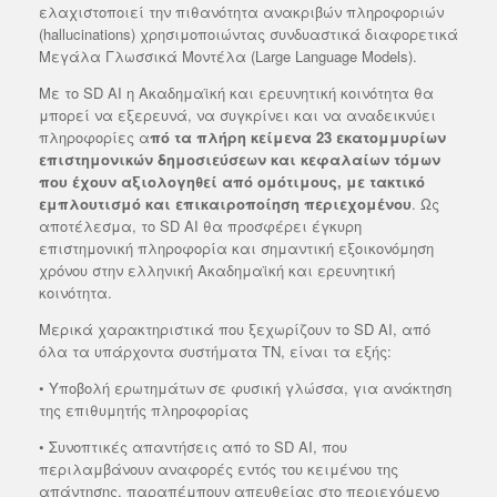
ελαχιστοποιεί την πιθανότητα ανακριβών πληροφοριών
(hallucinations) χρησιμοποιώντας συνδυαστικά διαφορετικά
Μεγάλα Γλωσσικά Μοντέλα (Large Language Models).
Mε το SD AI η Ακαδημαϊκή και ερευνητική κοινότητα θα
μπορεί να εξερευνά, να συγκρίνει και να αναδεικνύει
πληροφορίες α
πό τα πλήρη κείμενα 23 εκατομμυρίων
επιστημονικών δημοσιεύσεων και κεφαλαίων τόμων
που έχουν αξιολογηθεί από ομότιμους, με τακτικό
εμπλουτισμό και επικαιροποίηση περιεχομένου
. Ως
αποτέλεσμα, το SD AI θα προσφέρει έγκυρη
επιστημονική πληροφορία και σημαντική εξοικονόμηση
χρόνου στην ελληνική Ακαδημαϊκή και ερευνητική
κοινότητα.
Μερικά χαρακτηριστικά που ξεχωρίζουν το SD AI, από
όλα τα υπάρχοντα συστήματα ΤΝ, είναι τα εξής:
• Υποβολή ερωτημάτων σε φυσική γλώσσα, για ανάκτηση
της επιθυμητής πληροφορίας
• Συνοπτικές απαντήσεις από το SD AI, που
περιλαμβάνουν αναφορές εντός του κειμένου της
απάντησης, παραπέμπουν απευθείας στο περιεχόμενο