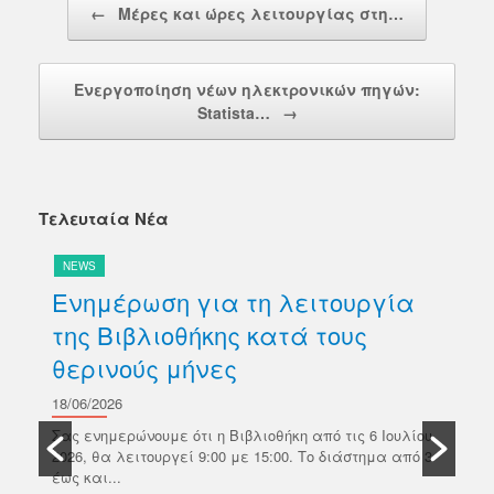
←
Μέρες και ώρες λειτουργίας στη…
Ενεργοποίηση νέων ηλεκτρονικών πηγών:
Statista…
→
Τελευταία Νέα
NEWS
N
Ενημέρωση για τη λειτουργία
Δ
της Βιβλιοθήκης κατά τους
βι
θερινούς μήνες
Κ
σ
18/06/2026
ών
Π
Σας ενημερώνουμε ότι η Βιβλιοθήκη από τις 6 Ιουλίου
κό
2026, θα λειτουργεί 9:00 με 15:00. Το διάστημα από 3
18/
έως και...