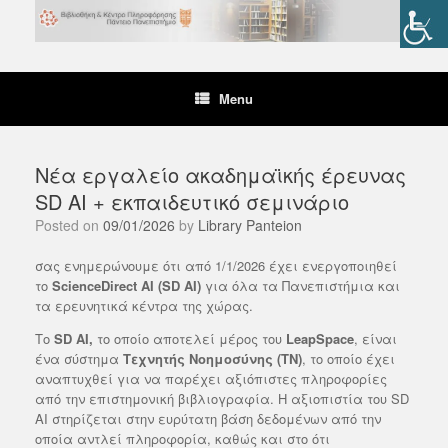
Skip
to
content
Menu
Νέα εργαλείο ακαδημαϊκής έρευνας
SD AI + εκπαιδευτικό σεμινάριο
Posted on
09/01/2026
by
Library Panteion
σας ενημερώνουμε ότι από 1/1/2026 έχει ενεργοποιηθεί
το
ScienceDirect AI (SD AI)
για όλα τα Πανεπιστήμια και
τα ερευνητικά κέντρα της χώρας.
Το
SD AI,
το οποίο αποτελεί μέρος του
LeapSpace
, είναι
ένα σύστημα
Τεχνητής Νοημοσύνης (ΤΝ)
, το οποίο έχει
αναπτυχθεί για να παρέχει αξιόπιστες πληροφορίες
από την επιστημονική βιβλιογραφία. Η αξιοπιστία του SD
AI στηρίζεται στην ευρύτατη βάση δεδομένων από την
οποία αντλεί πληροφορία, καθώς και στο ότι