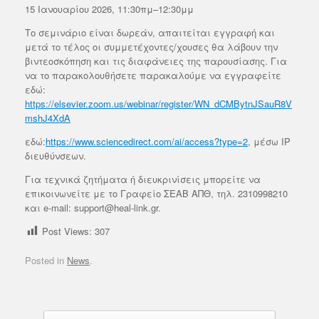
15 Ιανουαρίου 2026, 11:30πμ–12:30μμ
Το σεμινάριο είναι δωρεάν, απαιτείται εγγραφή και
μετά το τέλος οι συμμετέχοντες/χουσες θα λάβουν την
βιντεοσκόπηση και τις διαφάνειες της παρουσίασης. Για
να το παρακολουθήσετε παρακαλούμε να εγγραφείτε
εδώ:
https://elsevier.zoom.us/webinar/register/WN_dCMBytnJSauR8V
mshJ4XdA
εδώ:
https://www.sciencedirect.com/ai/access?type=2
, μέσω IP
διευθύνσεων.
Για τεχνικά ζητήματα ή διευκρινίσεις μπορείτε να
επικοινωνείτε με το Γραφείο ΣΕΑΒ ΑΠΘ, τηλ. 2310998210
και e-mail: support@heal-link.gr.
Post Views:
307
Posted in
News
.
Post navigation