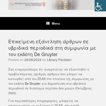
Skip
to
content
Menu
Επικείμενη εξάντληση άρθρων σε
υβριδικά περιοδικά στη συμφωνία με
τον εκδότη De Gruyter
Posted on
28/08/2024
by
Library Panteion
Σας ενημερώσουμε ότι αναμένεται να εξαντληθεί ο
προβλεπόμενος αριθμός άρθρων που μπορεί να
καλυφθεί από τον ΣΕΑΒ στο πλαίσιο της συμφωνίας με
τον εκδότη
De Gruyter
για δημοσίευση στα υβριδικά
περιοδικά σε διάστημα περίπου δύο μηνών (Οκτώβριος
2024).
Για περισσότερες πληροφορίες, μπορείτε να
επικοινωνείτε με το Γραφείο ΣΕΑΒ, στο e-mail