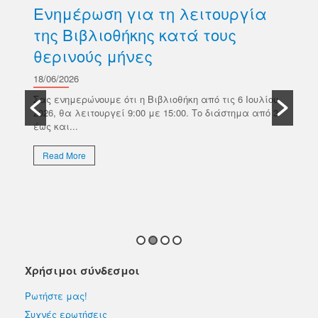
Ενημέρωση για τη λειτουργία
Δ
της Βιβλιοθήκης κατά τους
βι
θερινούς μήνες
Κ
σ
18/06/2026
ών
Π
Σας ενημερώνουμε ότι η Βιβλιοθήκη από τις 6 Ιουλίου
κό
2026, θα λειτουργεί 9:00 με 15:00. Το διάστημα από 3
18/
έως και...
Το 
Επι
Read More
απο
εκλ
R
Χρήσιμοι σύνδεσμοι
Ρωτήστε μας!
Συχνές ερωτήσεις