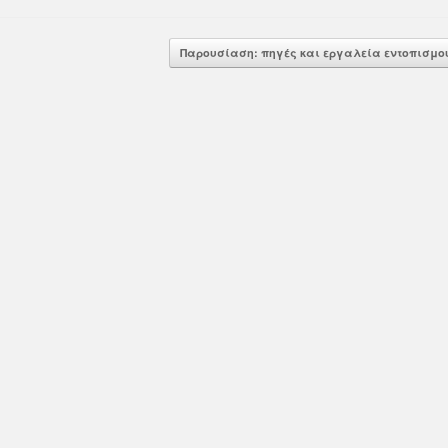
Σας ενημερώνουμε ότι ο εκδ
α πραγματοποιηθεί στις 17/6/2026
Wiley στο πλαίσιο της συμφ
14:30. Το περιεχόμενο αφορά...
Σύνδεσμο Ελληνικών Ακαδ
Παρουσίαση: πηγές και εργαλεία εντοπισμ
Βιβλιοθηκών διοργανώνει δ
d More
σεμινάριο...
Read More