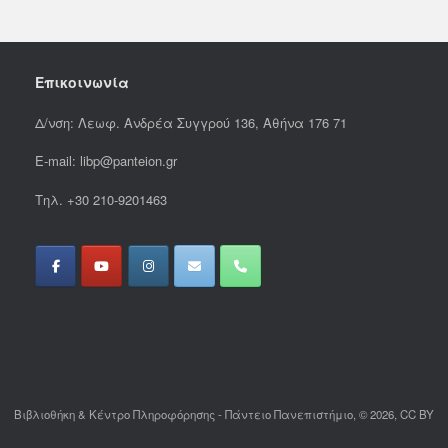
Επικοινωνία
Δ/νση: Λεωφ. Ανδρέα Συγγρού 136, Αθήνα 176 71
E-mail: libp@panteion.gr
Τηλ. +30 210-9201463
Βιβλιοθήκη & Κέντρο Πληροφόρησης - Πάντειο Πανεπιστήμιο, © 2026, CC BY