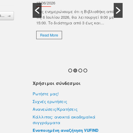
Β
οτικός οίκος
18/06/2026
ωνίας με τον
Π
Σας ενημερώνουμε ότι η Βιβλιοθήκη από
ημαϊκών
ού…
→
τις 6 Ιουλίου 2026, θα λειτουργεί 9:00 με
ιαδικτυακό
18/
15:00. Το διάστημα από 3 έως και...
Το 
Πολ
Read More
ιδι
προ
R
Χρήσιμοι σύνδεσμοι
Ρωτήστε μας!
Συχνές ερωτήσεις
Ανανεώσεις/Κρατήσεις
Κάλλιπος: ανοικτά ακαδημαϊκά
συγγράμματα
Ενοποιημένη αναζήτηση VUFIND