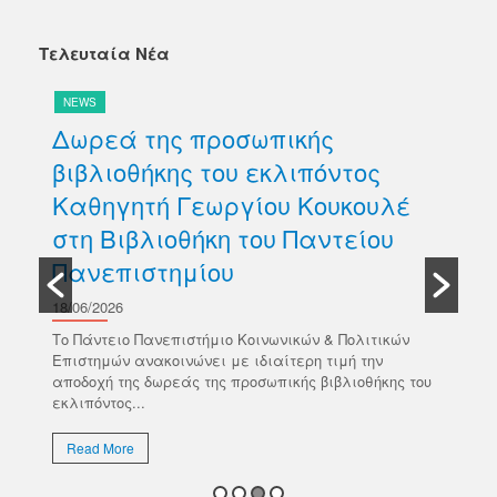
Τελευταία Νέα
NEWS
N
Δωρεά της προσωπικής
Π
βιβλιοθήκης του εκλιπόντος
S
Καθηγητή Γεωργίου Κουκουλέ
16/
στη Βιβλιοθήκη του Παντείου
σας
ηλε
Πανεπιστημίου
ίου
πρα
ό 3
περ
18/06/2026
Το Πάντειο Πανεπιστήμιο Κοινωνικών & Πολιτικών
R
Επιστημών ανακοινώνει με ιδιαίτερη τιμή την
αποδοχή της δωρεάς της προσωπικής βιβλιοθήκης του
εκλιπόντος...
Read More