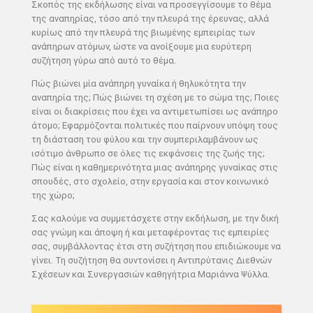
Σκοπός της εκδήλωσης είναι να προσεγγίσουμε το θέμα
της αναπηρίας, τόσο από την πλευρά της έρευνας, αλλά
κυρίως από την πλευρά της βιωμένης εμπειρίας των
ανάπηρων ατόμων, ώστε να ανοίξουμε μια ευρύτερη
συζήτηση γύρω από αυτό το θέμα.
Πώς βιώνει μία ανάπηρη γυναίκα ή θηλυκότητα την
αναπηρία της; Πώς βιώνει τη σχέση με το σώμα της; Ποιες
είναι οι διακρίσεις που έχει να αντιμετωπίσει ως ανάπηρο
άτομο; Εφαρμόζονται πολιτικές που παίρνουν υπόψη τους
τη διάσταση του φύλου και την συμπεριλαμβάνουν ως
ισότιμο άνθρωπο σε όλες τις εκφάνσεις της ζωής της;
Πώς είναι η καθημερινότητα μιας ανάπηρης γυναίκας στις
σπουδές, στο σχολείο, στην εργασία και στον κοινωνικό
της χώρο;
Σας καλούμε να συμμετάσχετε στην εκδήλωση, με την δική
σας γνώμη και άποψη ή και μεταφέροντας τις εμπειρίες
σας, συμβάλλοντας έτσι στη συζήτηση που επιδιώκουμε να
γίνει. Τη συζήτηση θα συντονίσει η Αντιπρύτανις Διεθνών
Σχέσεων και Συνεργασιών καθηγήτρια Μαριάννα Ψύλλα.