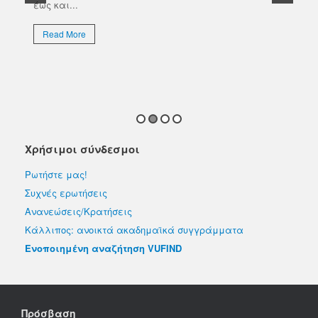
έως και...
Το 
Επι
Read More
απο
εκλ
R
Χρήσιμοι σύνδεσμοι
Ρωτήστε μας!
Συχνές ερωτήσεις
Ανανεώσεις/Κρατήσεις
Κάλλιπος: ανοικτά ακαδημαϊκά συγγράμματα
Ενοποιημένη αναζήτηση VUFIND
Πρόσβαση