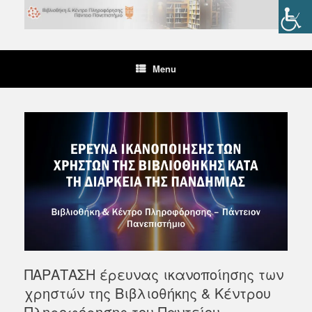
Skip
to
content
Menu
ΠΑΡΑΤΑΣΗ έρευνας ικανοποίησης των
χρηστών της Βιβλιοθήκης & Κέντρου
Πληροφόρησης του Παντείου