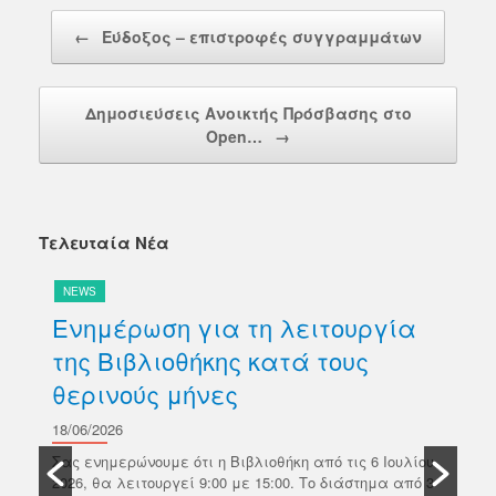
Post navigation
←
Εύδοξος – επιστροφές συγγραμμάτων
Δημοσιεύσεις Ανοικτής Πρόσβασης στο
Open…
→
Τελευταία Νέα
NEWS
N
Ενημέρωση για τη λειτουργία
Δ
της Βιβλιοθήκης κατά τους
βι
θερινούς μήνες
Κ
σ
18/06/2026
ών
Π
Σας ενημερώνουμε ότι η Βιβλιοθήκη από τις 6 Ιουλίου
κό
2026, θα λειτουργεί 9:00 με 15:00. Το διάστημα από 3
18/