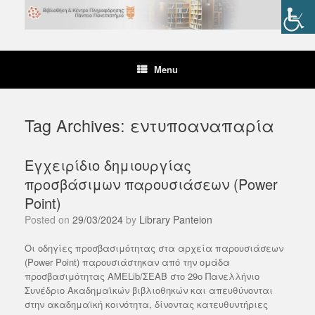
Skip
to
content
Menu
Tag Archives:
εντυποαναπαρία
Εγχειρίδιο δημιουργίας
προσβάσιμων παρουσιάσεων (Power
Point)
Posted on
29/03/2024
by
Library Panteion
Οι οδηγίες προσβασιμότητας στα αρχεία παρουσιάσεων
(Power Point) παρουσιάστηκαν από την ομάδα
προσβασιμότητας AMELib/ΣΕΑΒ στο 29ο Πανελλήνιο
Συνέδριο Ακαδημαϊκών βιβλιοθηκών και απευθύνονται
στην ακαδημαϊκή κοινότητα, δίνοντας κατευθυντήριες