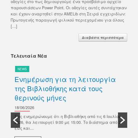
οδηγίες στο πως δημιουργούμε ένα προσβάσιμο αρχείο
παρουσιάσεων Power Point. Οι οδηγίες αυτές συντάχτηκαν
και έχουν αναρτηθεί στην AMELib στη Σειρά εγχειριδίων:
Πρωτογενής παραγωγή φιλικού περιεχομένου για όλους
[…]
Διαβάστε περισσότερα
Τελευταία Νέα
NEWS
N
Ενημέρωση για τη λειτουργία
Δ
της Βιβλιοθήκης κατά τους
βι
θερινούς μήνες
Κ
σ
18/06/2026
ών
Π
Σας ενημερώνουμε ότι η Βιβλιοθήκη από τις 6 Ιουλίου
κό
2026, θα λειτουργεί 9:00 με 15:00. Το διάστημα από 3
18/
έως και...
Το 