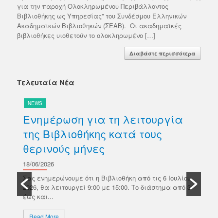
για την παροχή Ολοκληρωμένου Περιβάλλοντος
Βιβλιοθήκης ως Υπηρεσίας” του Συνδέσμου Ελληνικών
Ακαδημαϊκών Βιβλιοθηκών (ΣΕΑΒ). Οι ακαδημαϊκές
βιβλιοθήκες υιοθετούν το ολοκληρωμένο […]
Διαβάστε περισσότερα
Τελευταία Νέα
NEWS
N
Ενημέρωση για τη λειτουργία
Δ
της Βιβλιοθήκης κατά τους
βι
θερινούς μήνες
Κ
σ
18/06/2026
ών
Π
Σας ενημερώνουμε ότι η Βιβλιοθήκη από τις 6 Ιουλίου
κό
2026, θα λειτουργεί 9:00 με 15:00. Το διάστημα από 3
18/
έως και...
Το 
Επι
Read More