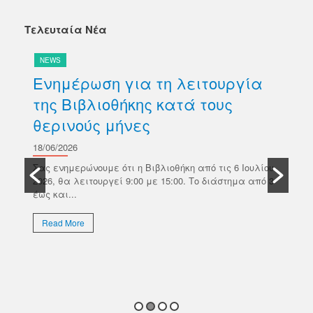
Τελευταία Νέα
NEWS
N
Ενημέρωση για τη λειτουργία
Δ
της Βιβλιοθήκης κατά τους
βι
θερινούς μήνες
Κ
σ
18/06/2026
ών
Π
Σας ενημερώνουμε ότι η Βιβλιοθήκη από τις 6 Ιουλίου
κό
2026, θα λειτουργεί 9:00 με 15:00. Το διάστημα από 3
18/
έως και...
Το 
Επι
Read More
απο
εκλ
R