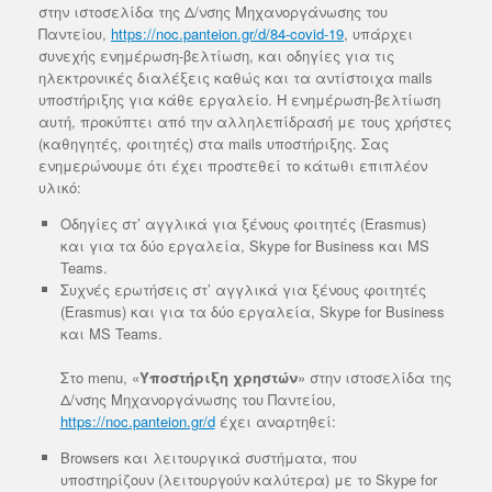
στην ιστοσελίδα της Δ/νσης Μηχανοργάνωσης του
Παντείου,
https://noc.panteion.gr/d/84-covid-19
, υπάρχει
συνεχής ενημέρωση-βελτίωση, και οδηγίες για τις
ηλεκτρονικές διαλέξεις καθώς και τα αντίστοιχα mails
υποστήριξης για κάθε εργαλείο. Η ενημέρωση-βελτίωση
αυτή, προκύπτει από την αλληλεπίδρασή με τους χρήστες
(καθηγητές, φοιτητές) στα mails υποστήριξης. Σας
ενημερώνουμε ότι έχει προστεθεί το κάτωθι επιπλέον
υλικό:
Οδηγίες στ’ αγγλικά για ξένους φοιτητές (Erasmus)
και για τα δύο εργαλεία, Skype for Business και MS
Teams.
Συχνές ερωτήσεις στ’ αγγλικά για ξένους φοιτητές
(Erasmus) και για τα δύο εργαλεία, Skype for Business
και MS Teams.
Στο menu, «
Υποστήριξη χρηστών
» στην ιστοσελίδα της
Δ/νσης Μηχανοργάνωσης του Παντείου,
https://noc.panteion.gr/d
έχει αναρτηθεί:
Browsers και λειτουργικά συστήματα, που
υποστηρίζουν (λειτουργούν καλύτερα) με το Skype for