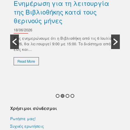
Ενημέρωση για τη λειτουργία
Δ
της Βιβλιοθήκης κατά τους
βι
θερινούς μήνες
Κ
σ
18/06/2026
ών
Π
Σας ενημερώνουμε ότι η Βιβλιοθήκη από τις 6 Ιουλίου
κό
2026, θα λειτουργεί 9:00 με 15:00. Το διάστημα από 3
18/
έως και...
Το 
Επι
Read More
απο
εκλ
R
Χρήσιμοι σύνδεσμοι
Ρωτήστε μας!
Συχνές ερωτήσεις