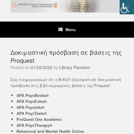
Skip
to
content
Menu
Δοκιμαστική πρόσβαση σε βάσεις της
Proquest
Posted on
01/02/2022
by
Library Panteion
Σας ενημερώνουμε ότι η ΒιΚεΠ εξασφάλισε δοκιμαστική
πρόσβαση στις βιβλιογραφικές βάσεις της Proquest:
APA PsycBooks®
APA PsycExtra®
APA PsycInfo®
APA PsycTests®
ProQuest One Academic
APA PsycTherapy®
Behavioral and Mental Health Online