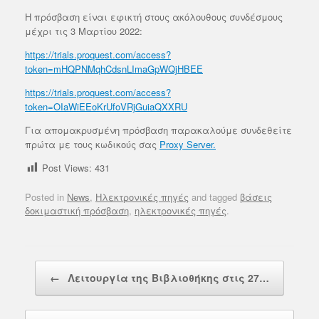
Η πρόσβαση είναι εφικτή στους ακόλουθους συνδέσμους
μέχρι τις 3 Μαρτίου 2022:
https://trials.proquest.com/access?
token=mHQPNMqhCdsnLImaGpWQjHBEE
https://trials.proquest.com/access?
token=OIaWiEEoKrUfoVRjGuiaQXXRU
Για απομακρυσμένη πρόσβαση παρακαλούμε συνδεθείτε
πρώτα με τους κωδικούς σας
Proxy Server.
Post Views:
431
Posted in
News
,
Ηλεκτρονικές πηγές
and tagged
βάσεις
δοκιμαστική πρόσβαση
,
ηλεκτρονικές πηγές
.
Post navigation
←
Λειτουργία της Βιβλιοθήκης στις 27…