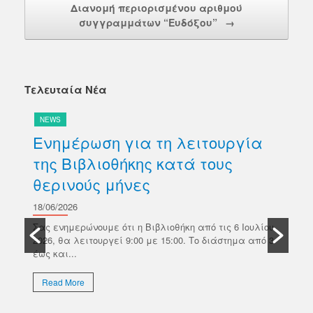
Διανομή περιορισμένου αριθμού
συγγραμμάτων “Ευδόξου”
→
Τελευταία Νέα
NEWS
N
Ενημέρωση για τη λειτουργία
Δ
της Βιβλιοθήκης κατά τους
βι
θερινούς μήνες
Κ
σ
18/06/2026
ών
Π
Σας ενημερώνουμε ότι η Βιβλιοθήκη από τις 6 Ιουλίου
κό
2026, θα λειτουργεί 9:00 με 15:00. Το διάστημα από 3
18/
έως και...
Το 
Επι
Read More
απο
εκλ