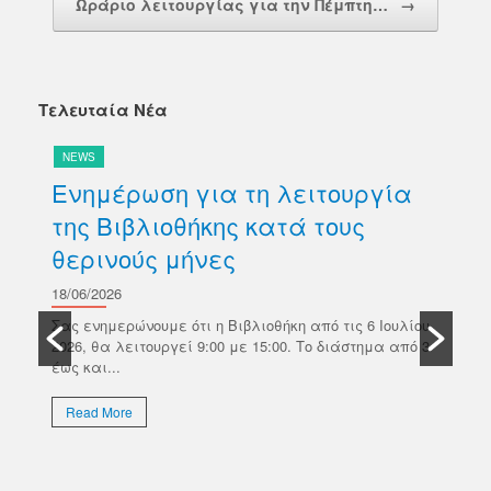
Ωράριο λειτουργίας για την Πέμπτη…
→
Τελευταία Νέα
NEWS
N
Ενημέρωση για τη λειτουργία
Δ
της Βιβλιοθήκης κατά τους
βι
θερινούς μήνες
Κ
σ
18/06/2026
ών
Π
Σας ενημερώνουμε ότι η Βιβλιοθήκη από τις 6 Ιουλίου
κό
2026, θα λειτουργεί 9:00 με 15:00. Το διάστημα από 3
18/
έως και...
Το 
Επι
Read More
απο
εκλ